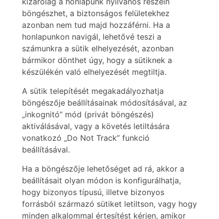
kizárólag a honlapunk nyilvános részein
böngészhet, a biztonságos felületekhez
azonban nem tud majd hozzáférni. Ha a
honlapunkon navigál, lehetővé teszi a
számunkra a sütik elhelyezését, azonban
bármikor dönthet úgy, hogy a sütiknek a
készülékén való elhelyezését megtiltja.
A sütik telepítését megakadályozhatja
böngészője beállításainak módosításával, az
„inkognitó” mód (privát böngészés)
aktiválásával, vagy a követés letiltására
vonatkozó „Do Not Track” funkció
beállításával.
Ha a böngészője lehetőséget ad rá, akkor a
beállításait olyan módon is konfigurálhatja,
hogy bizonyos típusú, illetve bizonyos
forrásból származó sütiket letiltson, vagy hogy
minden alkalommal értesítést kérjen, amikor