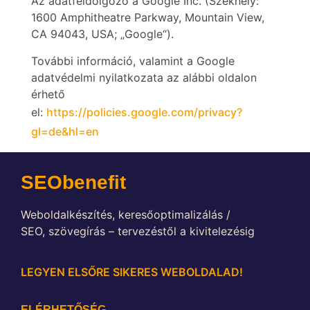
Az adatfeldolgozó a Google Inc. (Székhely:
1600 Amphitheatre Parkway, Mountain View,
CA 94043, USA; „Google“).
További információ, valamint a Google
adatvédelmi nyilatkozata az alábbi oldalon
érhető
el:
https://policies.google.com/privacy?
gl=de&hl=en
SEObenefit
Weboldalkészítés, k
eresőoptimalizálás /
SEO,
szövegírás – tervezéstől a kivitelezésig
LEGYEN ELSŐRE SIKERES WEBOLDALAD!
ELÉRHETŐSÉG