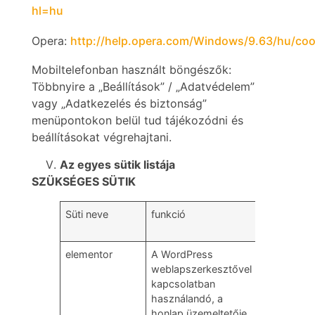
hl=hu
Opera:
http://help.opera.com/Windows/9.63/hu/coo
Mobiltelefonban használt böngészők:
Többnyire a „Beállítások” / „Adatvédelem”
vagy „Adatkezelés és biztonság”
menüpontokon belül tud tájékozódni és
beállításokat végrehajtani.
Az egyes sütik listája
SZÜKSÉGES SÜTIK
Süti neve
funkció
hova küld
adatot
elementor
A WordPress
Magyarors
weblapszerkesztővel
kapcsolatban
használandó, a
honlap üzemeltetője