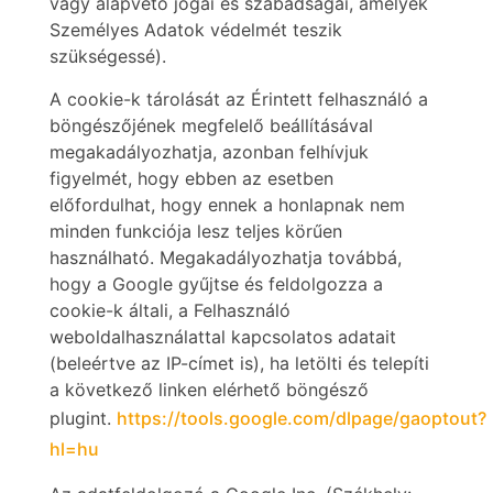
vagy alapvető jogai és szabadságai, amelyek
Személyes Adatok védelmét teszik
szükségessé).
A cookie-k tárolását az Érintett felhasználó a
böngészőjének megfelelő beállításával
megakadályozhatja, azonban felhívjuk
figyelmét, hogy ebben az esetben
előfordulhat, hogy ennek a honlapnak nem
minden funkciója lesz teljes körűen
használható. Megakadályozhatja továbbá,
hogy a Google gyűjtse és feldolgozza a
cookie-k általi, a Felhasználó
weboldalhasználattal kapcsolatos adatait
(beleértve az IP-címet is), ha letölti és telepíti
a következő linken elérhető böngésző
plugint.
https://tools.google.com/dlpage/gaoptout?
hl=hu