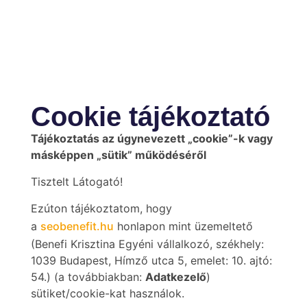
Cookie tájékoztató
Tájékoztatás az úgynevezett „cookie”-k vagy
másképpen „sütik” működéséről
Tisztelt Látogató!
Ezúton tájékoztatom, hogy
a
seobenefit.hu
honlapon mint üzemeltető
(Benefi Krisztina Egyéni vállalkozó, székhely:
1039 Budapest, Hímző utca 5, emelet: 10. ajtó:
54.) (a továbbiakban:
Adatkezelő
)
sütiket/cookie-kat használok.