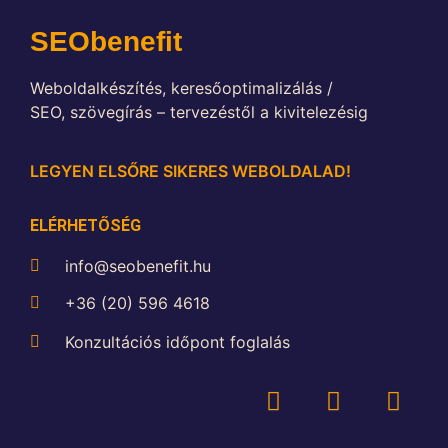
SEObenefit
Weboldalkészítés, k
eresőoptimalizálás /
SEO,
szövegírás – tervezéstől a kivitelezésig
LEGYEN ELSŐRE SIKERES WEBOLDALAD!
ELÉRHETŐSÉG
info@seobenefit.hu
+36 (20) 596 4618
Konzultációs időpont foglalás