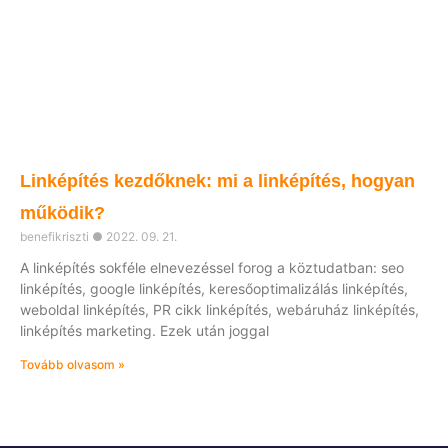
Linképítés kezdőknek: mi a linképítés, hogyan
működik?
benefikriszti
2022. 09. 21.
A linképítés sokféle elnevezéssel forog a köztudatban: seo
linképítés, google linképítés, keresőoptimalizálás linképítés,
weboldal linképítés, PR cikk linképítés, webáruház linképítés,
linképítés marketing. Ezek után joggal
Tovább olvasom »