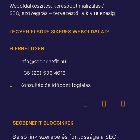
Weboldalkészítés, k
eresőoptimalizálás /
SEO,
szövegírás – tervezéstől a kivitelezésig
LEGYEN ELSŐRE SIKERES WEBOLDALAD!
ELÉRHETŐSÉG
info@seobenefit.hu
+36 (20) 596 4618
Konzultációs időpont foglalás
SEOBENEFIT BLOGCIKKEK
Belső link szerepe és fontossága a SEO-