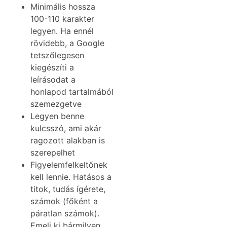
Minimális hossza
100-110 karakter
legyen. Ha ennél
rövidebb, a Google
tetszőlegesen
kiegészíti a
leírásodat a
honlapod tartalmából
szemezgetve
Legyen benne
kulcsszó, ami akár
ragozott alakban is
szerepelhet
Figyelemfelkeltőnek
kell lennie. Hatásos a
titok, tudás ígérete,
számok (főként a
páratlan számok).
Emelj ki bármilyen