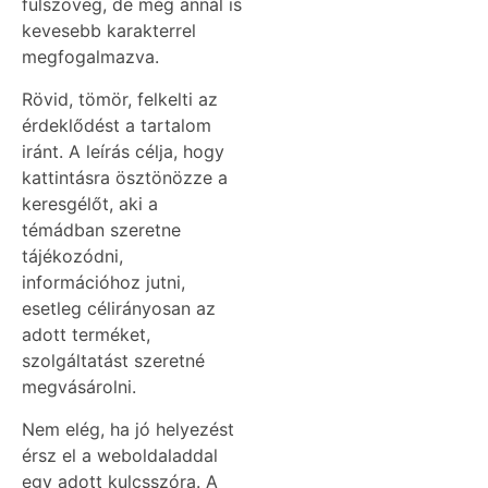
fülszöveg, de még annál is
kevesebb karakterrel
megfogalmazva.
Rövid, tömör, felkelti az
érdeklődést a tartalom
iránt. A leírás célja, hogy
kattintásra ösztönözze a
keresgélőt, aki a
témádban szeretne
tájékozódni,
információhoz jutni,
esetleg célirányosan az
adott terméket,
szolgáltatást szeretné
megvásárolni.
Nem elég, ha jó helyezést
érsz el a weboldaladdal
egy adott kulcsszóra. A