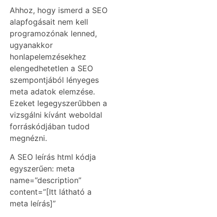
Ahhoz, hogy ismerd a SEO
alapfogásait nem kell
programozónak lenned,
ugyanakkor
honlapelemzésekhez
elengedhetetlen a SEO
szempontjából lényeges
meta adatok elemzése.
Ezeket legegyszerűbben a
vizsgálni kívánt weboldal
forráskódjában tudod
megnézni.
A SEO leírás html kódja
egyszerűen: meta
name=”description”
content=”[Itt látható a
meta leírás]”