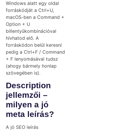
Windows alatt egy oldal
forráskódját a Ctrl+U,
macOS-ben a Command +
Option + U
billentyűkombinációval
hívhatod elő. A
forráskódon belül keresni
pedig a Ctrl+F / Command
+ F lenyomásával tudsz
(ahogy bármely honlap
szövegében is).
Description
jellemzői –
milyen a jó
meta leírás?
A jó SEO leírás