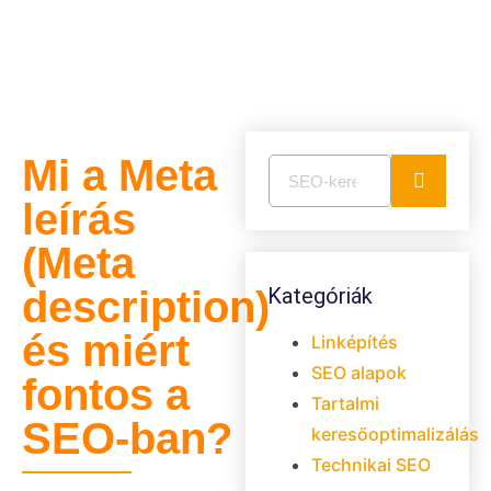
Mi a Meta
leírás
(Meta
description)
Kategóriák
és miért
Linképítés
SEO alapok
fontos a
Tartalmi
SEO-ban?
keresőoptimalizálás
Technikai SEO